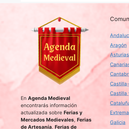
Comun
Andaluc
Aragón
Asturias
Canaria
Cantabr
Castill
Castilla
En
Agenda Medieval
Cataluñ
encontrarás información
actualizada sobre
Ferias y
Extrema
Mercados Medievales
,
Ferias
Galicia
de Artesanía
,
Ferias de