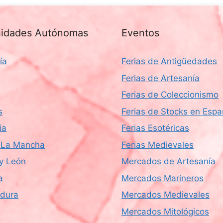
idades Autónomas
Eventos
ía
Ferias de Antigüedades
Ferias de Artesanía
Ferias de Coleccionismo
s
Ferias de Stocks en Esp
ia
Ferias Esotéricas
a-La Mancha
Ferias Medievales
 y León
Mercados de Artesanía
a
Mercados Marineros
dura
Mercados Medievales
Mercados Mitológicos