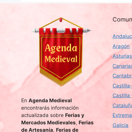
Comun
Andaluc
Aragón
Asturias
Canaria
Cantabr
Castill
Castilla
En
Agenda Medieval
Cataluñ
encontrarás información
actualizada sobre
Ferias y
Extrema
Mercados Medievales
,
Ferias
Galicia
de Artesanía
,
Ferias de