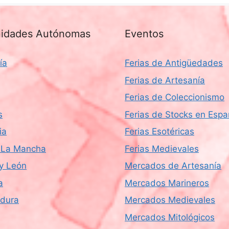
idades Autónomas
Eventos
ía
Ferias de Antigüedades
Ferias de Artesanía
Ferias de Coleccionismo
s
Ferias de Stocks en Esp
ia
Ferias Esotéricas
a-La Mancha
Ferias Medievales
 y León
Mercados de Artesanía
a
Mercados Marineros
dura
Mercados Medievales
Mercados Mitológicos