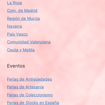
La Rioja
Com. de Madrid
Región de Murcia
Navarra
País Vasco
Comunidad Valenciana
Ceuta y Melilla
Eventos
Ferias de Antigüedades
Ferias de Artesanía
Ferias de Coleccionismo
Ferias de Stocks en España