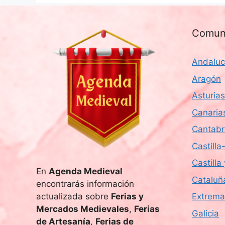
Comun
Andaluc
Aragón
Asturias
Canaria
Cantabr
Castill
Castilla
En
Agenda Medieval
Cataluñ
encontrarás información
actualizada sobre
Ferias y
Extrema
Mercados Medievales
,
Ferias
Galicia
de Artesanía
,
Ferias de