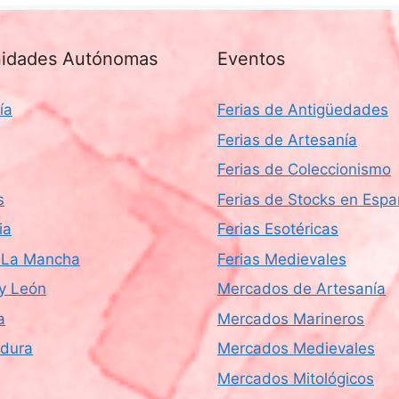
idades Autónomas
Eventos
ía
Ferias de Antigüedades
Ferias de Artesanía
Ferias de Coleccionismo
s
Ferias de Stocks en Esp
ia
Ferias Esotéricas
a-La Mancha
Ferias Medievales
 y León
Mercados de Artesanía
a
Mercados Marineros
dura
Mercados Medievales
Mercados Mitológicos