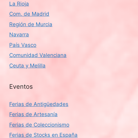
La Rioja
Com. de Madrid
Región de Murcia
Navarra
País Vasco
Comunidad Valenciana
Ceuta y Melilla
Eventos
Ferias de Antigüedades
Ferias de Artesanía
Ferias de Coleccionismo
Ferias de Stocks en España