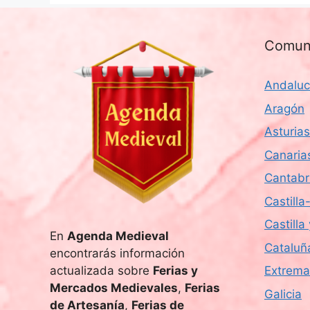
Comun
Andaluc
Aragón
Asturias
Canaria
Cantabr
Castill
Castilla
En
Agenda Medieval
Cataluñ
encontrarás información
actualizada sobre
Ferias y
Extrema
Mercados Medievales
,
Ferias
Galicia
de Artesanía
,
Ferias de