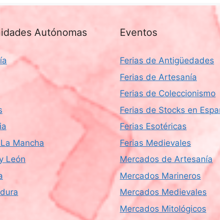
idades Autónomas
Eventos
ía
Ferias de Antigüedades
Ferias de Artesanía
Ferias de Coleccionismo
s
Ferias de Stocks en Esp
ia
Ferias Esotéricas
a-La Mancha
Ferias Medievales
 y León
Mercados de Artesanía
a
Mercados Marineros
dura
Mercados Medievales
Mercados Mitológicos