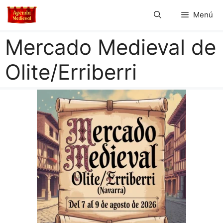
Saltar
Menú
al
contenido
Mercado Medieval de
Olite/Erriberri