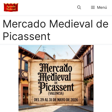
Saltar
Menú
al
contenido
Mercado Medieval de
Picassent