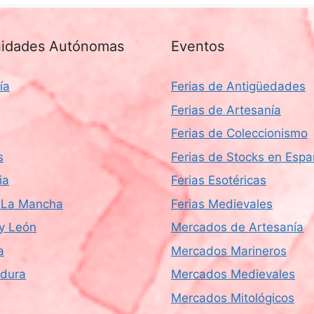
idades Autónomas
Eventos
ía
Ferias de Antigüedades
Ferias de Artesanía
Ferias de Coleccionismo
s
Ferias de Stocks en Esp
ia
Ferias Esotéricas
a-La Mancha
Ferias Medievales
 y León
Mercados de Artesanía
a
Mercados Marineros
dura
Mercados Medievales
Mercados Mitológicos