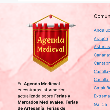
Comun
Andaluc
Aragón
Asturias
Canaria
Cantabr
Castill
Castilla
En
Agenda Medieval
Cataluñ
encontrarás información
actualizada sobre
Ferias y
Extrema
Mercados Medievales
,
Ferias
Galicia
de Artesanía
,
Ferias de