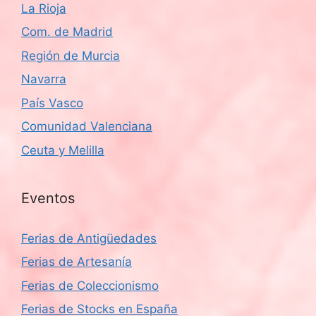
La Rioja
Com. de Madrid
Región de Murcia
Navarra
País Vasco
Comunidad Valenciana
Ceuta y Melilla
Eventos
Ferias de Antigüedades
Ferias de Artesanía
Ferias de Coleccionismo
Ferias de Stocks en España