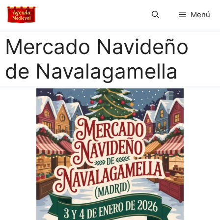
Saltar
Menú
al
contenido
Mercado Navideño
de Navalagamella