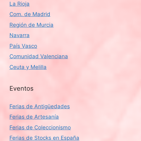
La Rioja
Com. de Madrid
Región de Murcia
Navarra
País Vasco
Comunidad Valenciana
Ceuta y Melilla
Eventos
Ferias de Antigüedades
Ferias de Artesanía
Ferias de Coleccionismo
Ferias de Stocks en España