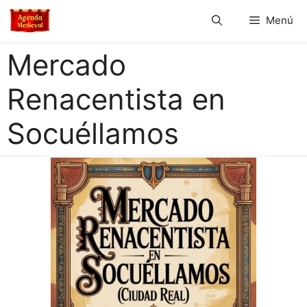
Saltar
Menú
al
contenido
Mercado
Renacentista en
Socuéllamos