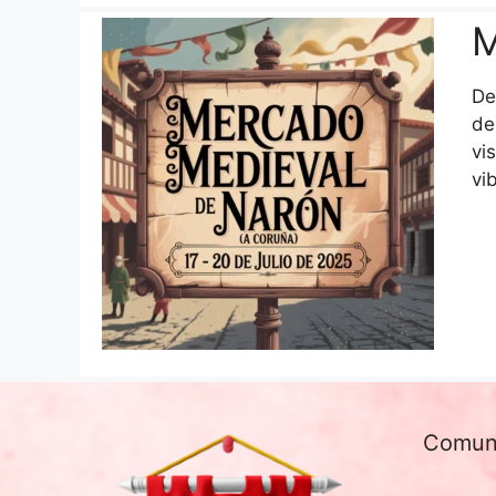
M
De
de
vi
vi
Comun