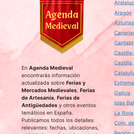
Andaluc
Aragón
Asturias
Canaria
Cantabr
Castill
Castilla
En
Agenda Medieval
Cataluñ
encontrarás información
actualizada sobre
Ferias y
Extrema
Mercados Medievales
,
Ferias
Galicia
de Artesanía
,
Ferias de
Islas Ba
Antigüedades
y otros eventos
temáticos en España.
La Rioja
Publicamos todos los detalles
Com. de
relevantes: fechas, ubicaciones,
Región 