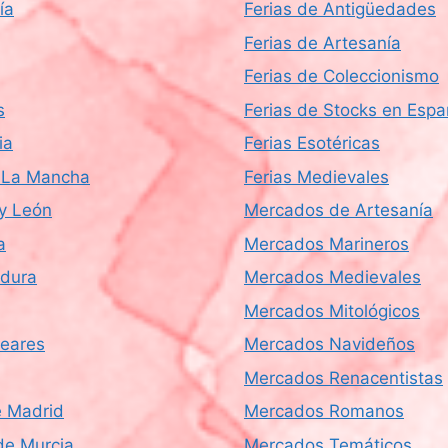
ía
Ferias de Antigüedades
Ferias de Artesanía
Ferias de Coleccionismo
s
Ferias de Stocks en Esp
ia
Ferias Esotéricas
a-La Mancha
Ferias Medievales
 y León
Mercados de Artesanía
a
Mercados Marineros
dura
Mercados Medievales
Mercados Mitológicos
leares
Mercados Navideños
Mercados Renacentistas
 Madrid
Mercados Romanos
de Murcia
Mercados Temáticos