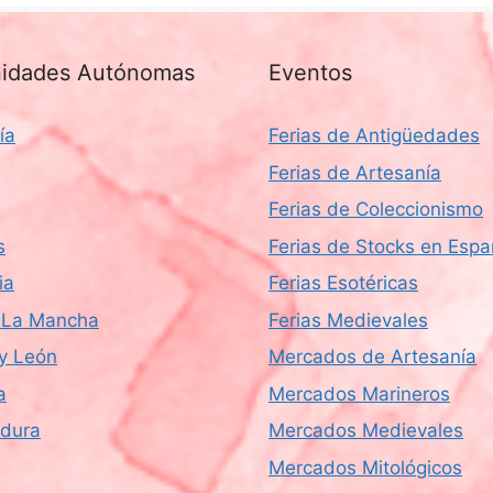
idades Autónomas
Eventos
ía
Ferias de Antigüedades
Ferias de Artesanía
Ferias de Coleccionismo
s
Ferias de Stocks en Esp
ia
Ferias Esotéricas
a-La Mancha
Ferias Medievales
 y León
Mercados de Artesanía
a
Mercados Marineros
dura
Mercados Medievales
Mercados Mitológicos