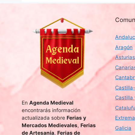
Comun
Andaluc
Aragón
Asturias
Canaria
Cantabr
Castill
Castilla
En
Agenda Medieval
Cataluñ
encontrarás información
actualizada sobre
Ferias y
Extrema
Mercados Medievales
,
Ferias
Galicia
de Artesanía
,
Ferias de