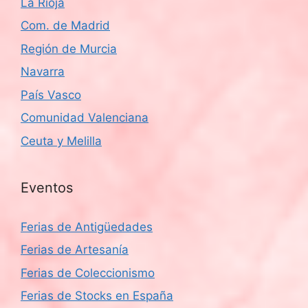
La Rioja
Com. de Madrid
Región de Murcia
Navarra
País Vasco
Comunidad Valenciana
Ceuta y Melilla
Eventos
Ferias de Antigüedades
Ferias de Artesanía
Ferias de Coleccionismo
Ferias de Stocks en España