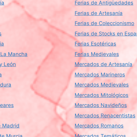
ía
Ferias de Antigüedades
Ferias de Artesanía
Ferias de Coleccionismo
s
Ferias de Stocks en Esp
ia
Ferias Esotéricas
a-La Mancha
Ferias Medievales
 y León
Mercados de Artesanía
a
Mercados Marineros
dura
Mercados Medievales
Mercados Mitológicos
leares
Mercados Navideños
Mercados Renacentistas
 Madrid
Mercados Romanos
de Murcia
Mercados Temáticos