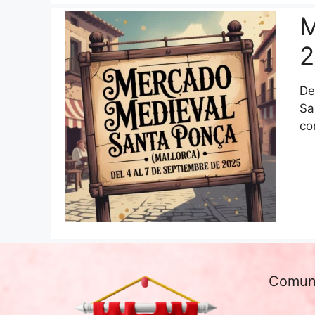
M
2
De
Sa
co
Comun