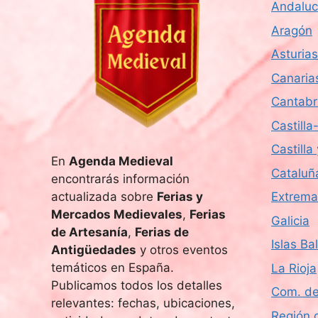
Andaluc
Aragón
Asturias
Canaria
Cantabr
Castill
Castilla
En
Agenda Medieval
Cataluñ
encontrarás información
actualizada sobre
Ferias y
Extrema
Mercados Medievales
,
Ferias
Galicia
de Artesanía
,
Ferias de
Islas Ba
Antigüedades
y otros eventos
temáticos en España.
La Rioja
Publicamos todos los detalles
Com. de
relevantes: fechas, ubicaciones,
Región 