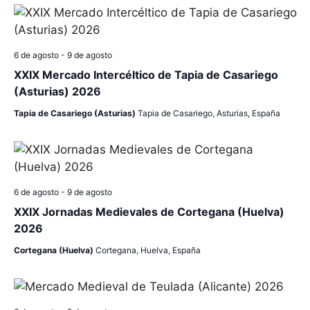
v
e
6 de agosto
-
9 de agosto
n
XXIX Mercado Intercéltico de Tapia de Casariego
t
(Asturias) 2026
Tapia de Casariego (Asturias)
Tapia de Casariego, Asturias, España
o
s
6 de agosto
-
9 de agosto
XXIX Jornadas Medievales de Cortegana (Huelva)
2026
Cortegana (Huelva)
Cortegana, Huelva, España