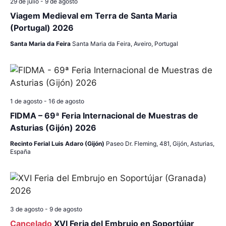
29 de julio
-
9 de agosto
e
n
c
Viagem Medieval em Terra de Santa Maria
v
h
(Portugal) 2026
d
a
i
Santa Maria da Feira
Santa Maria da Feira, Aveiro, Portugal
.
e
s
b
t
a
ú
1 de agosto
-
16 de agosto
s
s
FIDMA – 69ª Feria Internacional de Muestras de
d
Asturias (Gijón) 2026
q
e
Recinto Ferial Luis Adaro (Gijón)
Paseo Dr. Fleming, 481, Gijón, Asturias,
España
u
E
v
e
e
d
3 de agosto
-
9 de agosto
n
Cancelado
XVI Feria del Embrujo en Soportújar