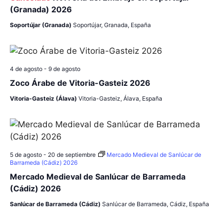
a
t
(Granada) 2026
y
o
Soportújar (Granada)
Soportújar, Granada, España
v
i
4 de agosto
-
9 de agosto
s
Zoco Árabe de Vitoria-Gasteiz 2026
t
Vitoria-Gasteiz (Álava)
Vitoria-Gasteiz, Álava, España
a
s
5 de agosto
-
20 de septiembre
Mercado Medieval de Sanlúcar de
d
Barrameda (Cádiz) 2026
Mercado Medieval de Sanlúcar de Barrameda
e
(Cádiz) 2026
E
Sanlúcar de Barrameda (Cádiz)
Sanlúcar de Barrameda, Cádiz, España