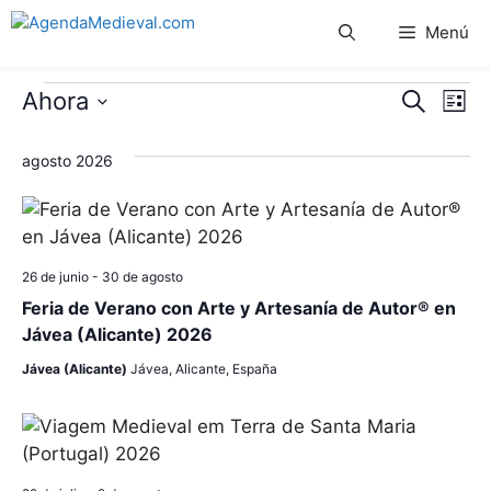
Saltar
Menú
al
contenido
Eventos
N
N
Ahora
B
L
u
S
a
i
a
s
s
e
agosto 2026
c
v
t
l
v
a
a
e
r
e
e
c
g
c
26 de junio
-
30 de agosto
g
a
i
Feria de Verano con Arte y Artesanía de Autor® en
c
o
a
Jávea (Alicante) 2026
n
i
Jávea (Alicante)
Jávea, Alicante, España
c
a
ó
l
i
n
a
f
ó
d
e