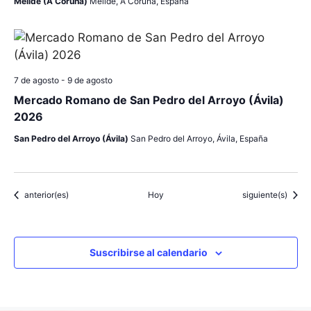
Melide (A Coruña)
Melide, A Coruña, España
7 de agosto
-
9 de agosto
Mercado Romano de San Pedro del Arroyo (Ávila)
2026
San Pedro del Arroyo (Ávila)
San Pedro del Arroyo, Ávila, España
Eventos
Eventos
anterior(es)
Hoy
siguiente(s)
Suscribirse al calendario