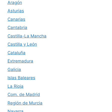
Aragón
d
Asturias
e
Canarias
Cantabria
E
Castilla-La Mancha
v
Castilla y León
e
Cataluña
n
Extremadura
Galicia
t
Islas Baleares
o
La Rioja
s
Com. de Madrid
Región de Murcia
Navarra