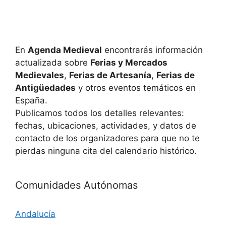
u
E
v
e
e
En
Agenda Medieval
encontrarás información
d
actualizada sobre
Ferias y Mercados
n
a
Medievales
,
Ferias de Artesanía
,
Ferias de
t
Antigüedades
y otros eventos temáticos en
y
o
España.
Publicamos todos los detalles relevantes:
v
fechas, ubicaciones, actividades, y datos de
i
contacto de los organizadores para que no te
pierdas ninguna cita del calendario histórico.
s
t
Comunidades Autónomas
a
Andalucía
s