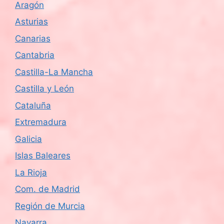
Aragón
d
Asturias
e
Canarias
Cantabria
E
Castilla-La Mancha
v
Castilla y León
e
Cataluña
n
Extremadura
Galicia
t
Islas Baleares
o
La Rioja
s
Com. de Madrid
Región de Murcia
Navarra