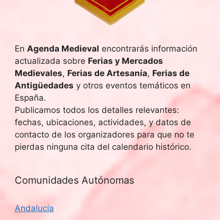
u
E
v
e
e
En
Agenda Medieval
encontrarás información
d
actualizada sobre
Ferias y Mercados
n
a
Medievales
,
Ferias de Artesanía
,
Ferias de
t
Antigüedades
y otros eventos temáticos en
y
o
España.
Publicamos todos los detalles relevantes:
v
fechas, ubicaciones, actividades, y datos de
i
contacto de los organizadores para que no te
pierdas ninguna cita del calendario histórico.
s
t
Comunidades Autónomas
a
Andalucía
s