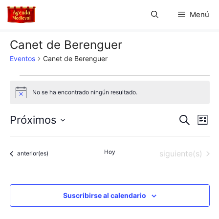
Saltar
Menú
al
contenido
Canet de Berenguer
Eventos
Canet de Berenguer
Eventos
No se ha encontrado ningún resultado.
A
v
i
N
N
Próximos
B
s
L
o
u
S
a
i
a
s
s
e
c
v
Hoy
Eventos
siguiente(s)
t
Eventos
anterior(es)
l
v
a
a
e
r
e
e
c
g
c
Suscribirse al calendario
g
a
i