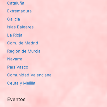
Cataluña
d
Extremadura
e
Galicia
Islas Baleares
E
La Rioja
v
Com. de Madrid
e
Región de Murcia
n
Navarra
País Vasco
t
Comunidad Valenciana
o
Ceuta y Melilla
s
Eventos