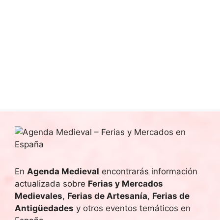
c
o
a
n
i
c
a
ó
l
i
n
a
f
ó
d
e
e
n
c
v
h
d
a
i
.
e
s
b
t
a
ú
En
Agenda Medieval
encontrarás información
s
actualizada sobre
Ferias y Mercados
s
Medievales
,
Ferias de Artesanía
,
Ferias de
d
q
Antigüedades
y otros eventos temáticos en
e