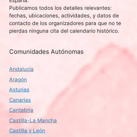
España.
u
E
Publicamos todos los detalles relevantes:
fechas, ubicaciones, actividades, y datos de
v
e
contacto de los organizadores para que no te
e
d
pierdas ninguna cita del calendario histórico.
n
a
t
Comunidades Autónomas
y
o
Andalucía
v
Aragón
i
Asturias
s
Canarias
t
Cantabria
Castilla-La Mancha
a
Castilla y León
s