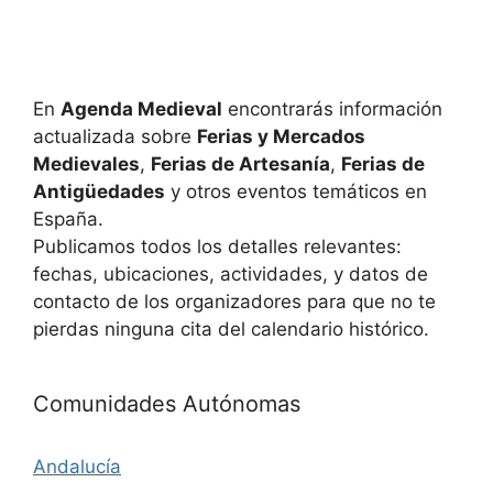
u
E
v
e
e
En
Agenda Medieval
encontrarás información
d
actualizada sobre
Ferias y Mercados
n
a
Medievales
,
Ferias de Artesanía
,
Ferias de
t
Antigüedades
y otros eventos temáticos en
y
o
España.
Publicamos todos los detalles relevantes:
v
fechas, ubicaciones, actividades, y datos de
i
contacto de los organizadores para que no te
pierdas ninguna cita del calendario histórico.
s
t
Comunidades Autónomas
a
Andalucía
s