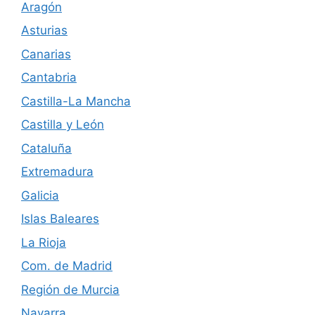
Aragón
d
Asturias
e
Canarias
Cantabria
E
Castilla-La Mancha
v
Castilla y León
e
Cataluña
n
Extremadura
Galicia
t
Islas Baleares
o
La Rioja
s
Com. de Madrid
Región de Murcia
Navarra