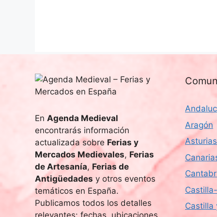
s
u
c
e
a
E
d
v
e
a
n
Comun
t
y
o
Andaluc
v
s
En
Agenda Medieval
Aragón
p
encontrarás información
i
a
Asturias
actualizada sobre
Ferias y
r
s
Mercados Medievales
,
Ferias
Canaria
a
de Artesanía
,
Ferias de
t
Cantabr
l
Antigüedades
y otros eventos
a
Castill
temáticos en España.
a
p
Publicamos todos los detalles
Castilla
a
relevantes: fechas, ubicaciones,