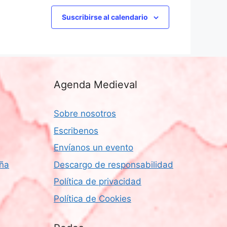
e
E
Suscribirse al calendario
v
e
n
t
Agenda Medieval
o
Sobre nosotros
Escribenos
Envíanos un evento
aña
Descargo de responsabilidad
Política de privacidad
Política de Cookies