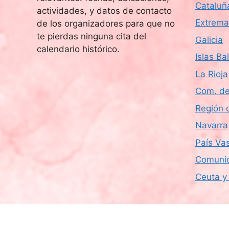
s
Cataluñ
l
actividades, y datos de contacto
d
a
Extrema
de los organizadores para que no
b
te pierdas ninguna cita del
e
Galicia
r
calendario histórico.
Islas Ba
a
E
c
La Rioja
v
l
Com. de
a
e
Región 
v
e
n
Navarra
.
País Va
t
Comunid
o
Ceuta y 
s