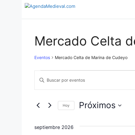
Saltar
al
contenido
Mercado Celta d
Eventos
Mercado Celta de Marina de Cudeyo
Eventos
N
I
n
a
t
v
r
Próximos
Hoy
o
e
S
d
e
u
g
septiembre 2026
l
c