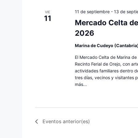
a
e
e
c
l
11 de septiembre
-
13 de sept
VIE
c
11
c
a
Mercado Celta de
i
p
i
2026
o
a
ó
n
l
Marina de Cudeyo (Cantabria
a
a
n
l
b
El Mercado Celta de Marina de 
a
Recinto Ferial de Orejo, con ar
r
d
actividades familiares dentro de
f
a
tres días, vecinos y visitantes 
e
e
c
más...
c
l
b
h
a
a
v
ú
.
e
s
.
Eventos
anterior(es)
B
q
u