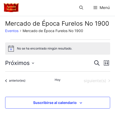
Saltar
Menú
al
contenido
Mercado de Época Furelos No 1900
Eventos
Mercado de Época Furelos No 1900
Eventos
No se ha encontrado ningún resultado.
A
v
i
N
N
Próximos
B
s
L
o
u
S
a
i
a
s
s
e
c
v
Hoy
Eventos
siguiente(s)
t
Eventos
anterior(es)
l
v
a
a
e
r
e
e
c
g
c
Suscribirse al calendario
g
a
i