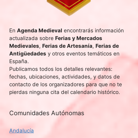
u
E
v
e
e
En
Agenda Medieval
encontrarás información
d
actualizada sobre
Ferias y Mercados
n
a
Medievales
,
Ferias de Artesanía
,
Ferias de
t
Antigüedades
y otros eventos temáticos en
y
o
España.
Publicamos todos los detalles relevantes:
v
fechas, ubicaciones, actividades, y datos de
i
contacto de los organizadores para que no te
pierdas ninguna cita del calendario histórico.
s
t
Comunidades Autónomas
a
Andalucía
s