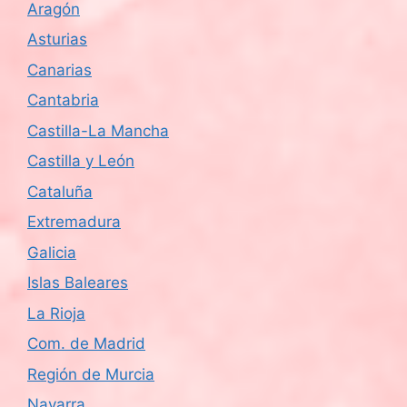
Aragón
d
Asturias
e
Canarias
Cantabria
E
Castilla-La Mancha
v
Castilla y León
e
Cataluña
n
Extremadura
Galicia
t
Islas Baleares
o
La Rioja
s
Com. de Madrid
Región de Murcia
Navarra