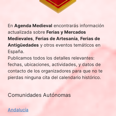
q
e
u
E
v
e
En
Agenda Medieval
encontrarás información
actualizada sobre
Ferias y Mercados
e
d
Medievales
,
Ferias de Artesanía
,
Ferias de
n
Antigüedades
y otros eventos temáticos en
a
t
España.
y
Publicamos todos los detalles relevantes:
o
fechas, ubicaciones, actividades, y datos de
v
contacto de los organizadores para que no te
pierdas ninguna cita del calendario histórico.
i
s
Comunidades Autónomas
t
Andalucía
a