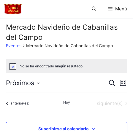
Saltar
Menú
al
contenido
Mercado Navideño de Cabanillas
del Campo
Eventos
Mercado Navideño de Cabanillas del Campo
Eventos
No se ha encontrado ningún resultado.
A
v
i
N
N
Próximos
B
s
L
o
u
S
a
i
a
s
s
e
c
v
Hoy
Eventos
siguiente(s)
t
Eventos
anterior(es)
l
v
a
a
e
r
e
e
c
g
c
Suscribirse al calendario