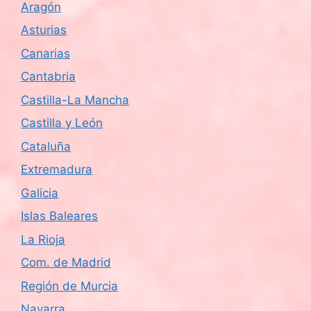
Aragón
s
Asturias
d
Canarias
e
Cantabria
Castilla-La Mancha
E
Castilla y León
v
Cataluña
e
Extremadura
n
Galicia
Islas Baleares
t
La Rioja
o
Com. de Madrid
s
Región de Murcia
Navarra