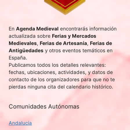
d
q
e
u
E
En
Agenda Medieval
encontrarás información
v
e
actualizada sobre
Ferias y Mercados
e
Medievales
,
Ferias de Artesanía
,
Ferias de
d
Antigüedades
y otros eventos temáticos en
n
a
España.
t
Publicamos todos los detalles relevantes:
y
o
fechas, ubicaciones, actividades, y datos de
contacto de los organizadores para que no te
v
pierdas ninguna cita del calendario histórico.
i
s
Comunidades Autónomas
t
Andalucía