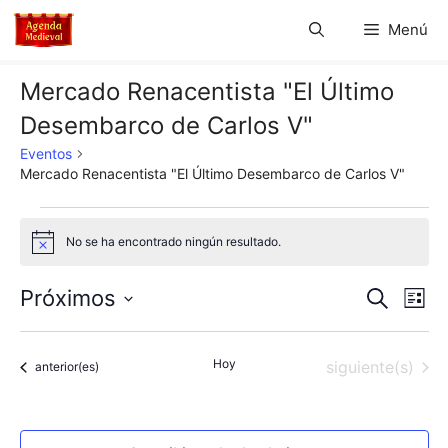
Saltar
Menú
al
contenido
Mercado Renacentista "El Último
Desembarco de Carlos V"
Eventos
Mercado Renacentista "El Último Desembarco de Carlos V"
Eventos
No se ha encontrado ningún resultado.
A
v
i
N
N
Próximos
B
s
L
o
u
S
a
i
a
s
s
e
c
v
Hoy
Eventos
siguiente(s)
t
Eventos
anterior(es)
l
v
a
a
e
r
e
e
c
g