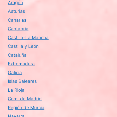
a
Aragón
s
Asturias
Canarias
d
Cantabria
e
Castilla-La Mancha
E
Castilla y León
v
Cataluña
Extremadura
e
Galicia
n
Islas Baleares
t
La Rioja
o
Com. de Madrid
Región de Murcia
s
Navarra