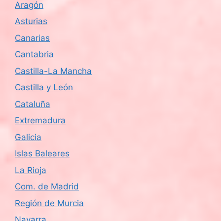
a
Aragón
s
Asturias
Canarias
d
Cantabria
e
Castilla-La Mancha
E
Castilla y León
v
Cataluña
Extremadura
e
Galicia
n
Islas Baleares
t
La Rioja
o
Com. de Madrid
Región de Murcia
s
Navarra