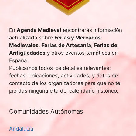
d
q
e
u
E
En
Agenda Medieval
encontrarás información
v
e
actualizada sobre
Ferias y Mercados
e
Medievales
,
Ferias de Artesanía
,
Ferias de
d
Antigüedades
y otros eventos temáticos en
n
a
España.
t
Publicamos todos los detalles relevantes:
y
o
fechas, ubicaciones, actividades, y datos de
contacto de los organizadores para que no te
v
pierdas ninguna cita del calendario histórico.
i
s
Comunidades Autónomas
t
Andalucía