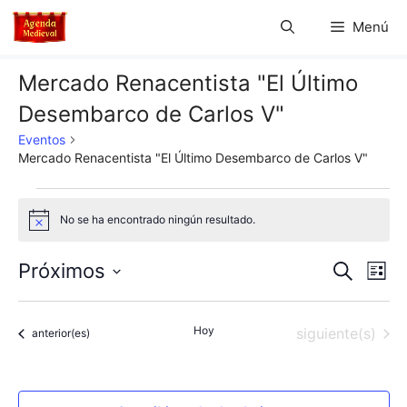
Saltar
Menú
al
contenido
Mercado Renacentista "El Último
Desembarco de Carlos V"
Eventos
Mercado Renacentista "El Último Desembarco de Carlos V"
Eventos
No se ha encontrado ningún resultado.
A
v
i
N
N
Próximos
B
s
L
o
u
S
a
i
a
s
s
e
c
v
Hoy
Eventos
siguiente(s)
t
Eventos
anterior(es)
l
v
a
a
e
r
e
e
c
g