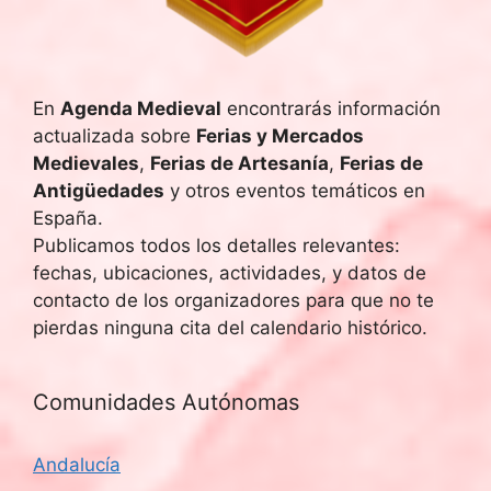
u
E
v
e
e
En
Agenda Medieval
encontrarás información
d
actualizada sobre
Ferias y Mercados
n
a
Medievales
,
Ferias de Artesanía
,
Ferias de
t
Antigüedades
y otros eventos temáticos en
y
o
España.
Publicamos todos los detalles relevantes:
v
fechas, ubicaciones, actividades, y datos de
i
contacto de los organizadores para que no te
pierdas ninguna cita del calendario histórico.
s
t
Comunidades Autónomas
a
Andalucía
s