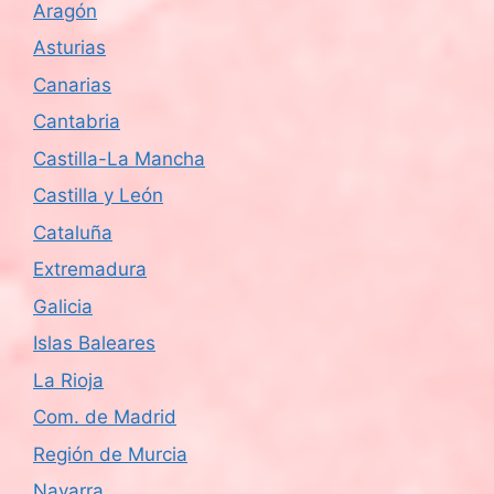
Aragón
d
Asturias
e
Canarias
Cantabria
E
Castilla-La Mancha
v
Castilla y León
e
Cataluña
n
Extremadura
Galicia
t
Islas Baleares
o
La Rioja
s
Com. de Madrid
Región de Murcia
Navarra