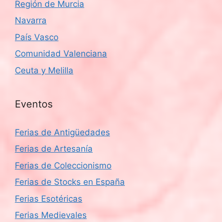
Región de Murcia
Navarra
País Vasco
Comunidad Valenciana
Ceuta y Melilla
Eventos
Ferias de Antigüedades
Ferias de Artesanía
Ferias de Coleccionismo
Ferias de Stocks en España
Ferias Esotéricas
Ferias Medievales