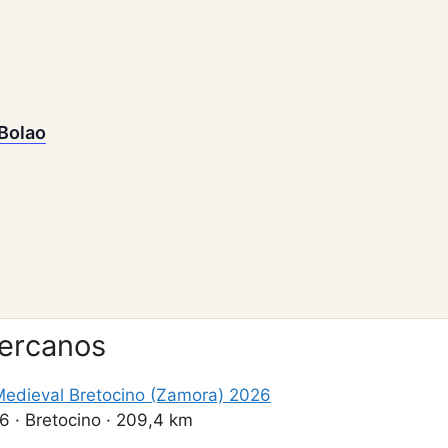
 Bolao
cercanos
edieval Bretocino (Zamora) 2026
26
·
Bretocino
·
209,4 km