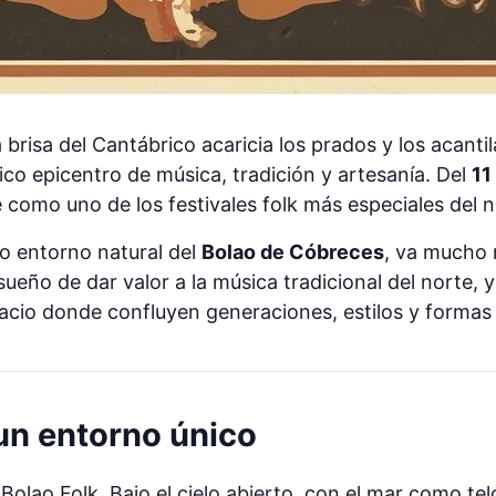
brisa del Cantábrico acaricia los prados y los acanti
ico epicentro de música, tradición y artesanía. Del
11
 como uno de los festivales folk más especiales del 
co entorno natural del
Bolao de Cóbreces
, va mucho 
sueño de dar valor a la música tradicional del norte, 
cio donde confluyen generaciones, estilos y formas de
 un entorno único
l Bolao Folk. Bajo el cielo abierto, con el mar como te