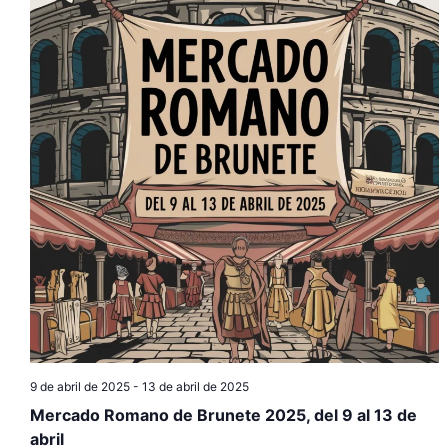
g
c
g
a
i
c
o
a
n
i
c
a
ó
l
i
n
a
f
ó
d
e
e
n
c
v
h
d
a
i
.
e
s
b
t
9 de abril de 2025
-
13 de abril de 2025
a
ú
Mercado Romano de Brunete 2025, del 9 al 13 de
abril
s