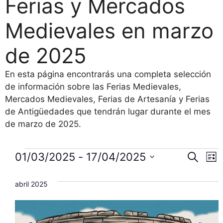
Ferias y Mercados
Medievales en marzo
de 2025
En esta página encontrarás una completa selección
de información sobre las Ferias Medievales,
Mercados Medievales, Ferias de Artesanía y Ferias
de Antigüedades que tendrán lugar durante el mes
de marzo de 2025.
Eventos
N
N
01/03/2025
 - 
17/04/2025
B
L
u
S
a
i
a
s
s
e
abril 2025
c
v
t
l
v
a
a
e
r
e
e
c