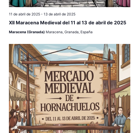
a
11 de abril de 2025
-
13 de abril de 2025
s
XII Maracena Medieval del 11 al 13 de abril de 2025
d
Maracena (Granada)
Maracena, Granada, España
e
E
v
e
n
t
o
s