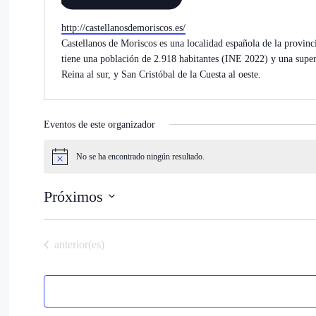
Website
http://castellanosdemoriscos.es/
Castellanos de Moriscos es una localidad española de la provin
tiene una población de 2.918 habitantes (INE 2022) y una superf
Reina al sur, y San Cristóbal de la Cuesta al oeste.
Eventos de este organizador
No se ha encontrado ningún resultado.
Aviso
Próximos
Selecciona
la
fecha.
Eventos
anterior(es)