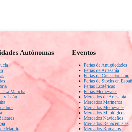
dades Autónomas
Eventos
ucía
Ferias de Antigüedades
ón
Ferias de Artesanía
ias
Ferias de Coleccionismo
ias
Ferias de Stocks en Espa
bria
Ferias Esotéricas
lla-La Mancha
Ferias Medievales
lla y León
Mercados de Artesanía
uña
Mercados Marineros
madura
Mercados Medievales
ia
Mercados Mitológicos
Baleares
Mercados Navideños
oja
Mercados Renacentistas
de Madrid
Mercados Romanos