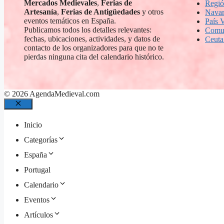
Mercados Medievales
,
Ferias de
Regió
Artesanía
,
Ferias de Antigüedades
y otros
Navar
eventos temáticos en España.
País 
Publicamos todos los detalles relevantes:
Comun
fechas, ubicaciones, actividades, y datos de
Ceuta
contacto de los organizadores para que no te
pierdas ninguna cita del calendario histórico.
© 2026 AgendaMedieval.com
Cerrar
Inicio
Categorías
España
Portugal
Calendario
Eventos
Artículos