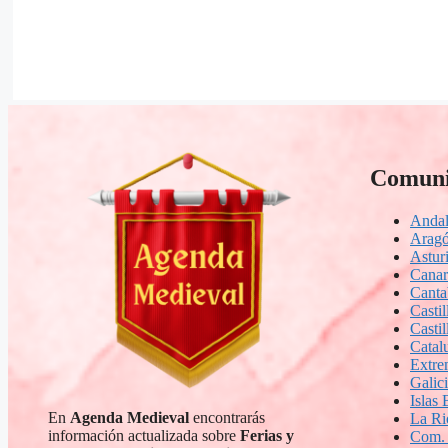
Comuni
Andal
Arag
Astur
Canar
Canta
Casti
Casti
Catal
Extre
Galic
Islas 
En
Agenda Medieval
encontrarás
La Ri
información actualizada sobre
Ferias y
Com. 