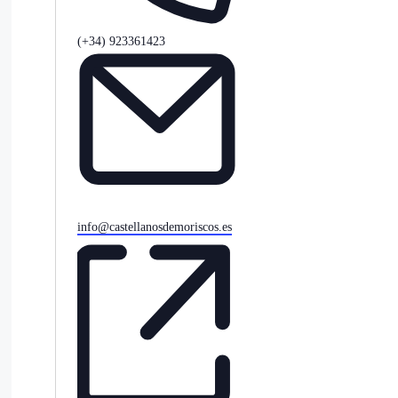
Teléfono
(+34) 923361423
Email
info@castellanosdemoriscos.es