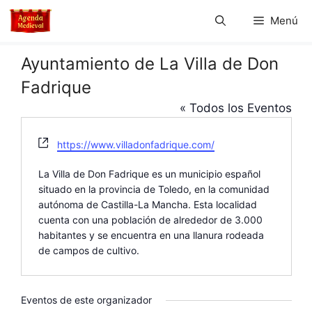
Saltar
Menú
al
contenido
Ayuntamiento de La Villa de Don
Fadrique
« Todos los Eventos
W
https://www.villadonfadrique.com/
e
b
La Villa de Don Fadrique es un municipio español
s
situado en la provincia de Toledo, en la comunidad
i
autónoma de Castilla-La Mancha. Esta localidad
t
cuenta con una población de alrededor de 3.000
e
habitantes y se encuentra en una llanura rodeada
de campos de cultivo.
Eventos de este organizador