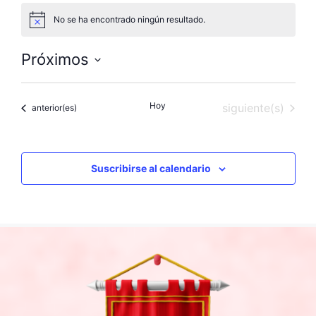
No se ha encontrado ningún resultado.
A
v
i
Próximos
s
o
S
e
Hoy
Eventos
siguiente(s)
Eventos
anterior(es)
l
e
c
c
Suscribirse al calendario
i
o
n
a
l
a
f
e