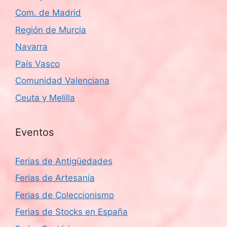
Com. de Madrid
Región de Murcia
Navarra
País Vasco
Comunidad Valenciana
Ceuta y Melilla
Eventos
Ferias de Antigüedades
Ferias de Artesanía
Ferias de Coleccionismo
Ferias de Stocks en España