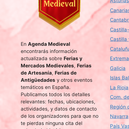
Asturias
a
Canaria
.
Cantabr
Castill
Castilla
En
Agenda Medieval
Cataluñ
encontrarás información
actualizada sobre
Ferias y
Extrema
Mercados Medievales
,
Ferias
Galicia
de Artesanía
,
Ferias de
Islas Ba
Antigüedades
y otros eventos
temáticos en España.
La Rioja
Publicamos todos los detalles
Com. de
relevantes: fechas, ubicaciones,
Región 
actividades, y datos de contacto
de los organizadores para que no
Navarra
te pierdas ninguna cita del
País Va