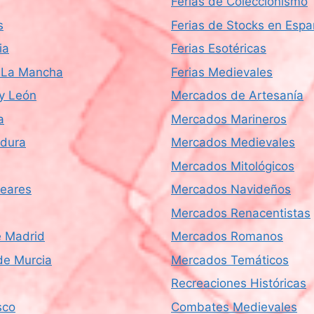
Ferias de Coleccionismo
s
Ferias de Stocks en Esp
ia
Ferias Esotéricas
a-La Mancha
Ferias Medievales
 y León
Mercados de Artesanía
a
Mercados Marineros
dura
Mercados Medievales
Mercados Mitológicos
leares
Mercados Navideños
Mercados Renacentistas
 Madrid
Mercados Romanos
de Murcia
Mercados Temáticos
Recreaciones Históricas
sco
Combates Medievales