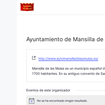
Saltar
al
contenido
Ayuntamiento de Mansilla de 
W
http://www.aytomansilladelasmulas.es/
e
b
Mansilla de las Mulas es un municipio español
s
1700 habitantes. En su antiguo convento de Sa
i
t
e
Eventos de este organizador
No se ha encontrado ningún resultado.
A