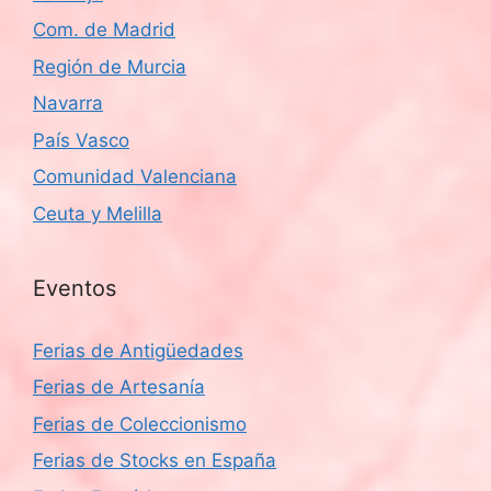
Com. de Madrid
Región de Murcia
Navarra
País Vasco
Comunidad Valenciana
Ceuta y Melilla
Eventos
Ferias de Antigüedades
Ferias de Artesanía
Ferias de Coleccionismo
Ferias de Stocks en España