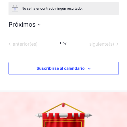
No se ha encontrado ningún resultado.
A
v
i
Próximos
s
o
S
e
Eventos
Hoy
Eventos
anterior(es)
siguiente(s)
l
e
c
c
Suscribirse al calendario
i
o
n
a
l
a
f
e