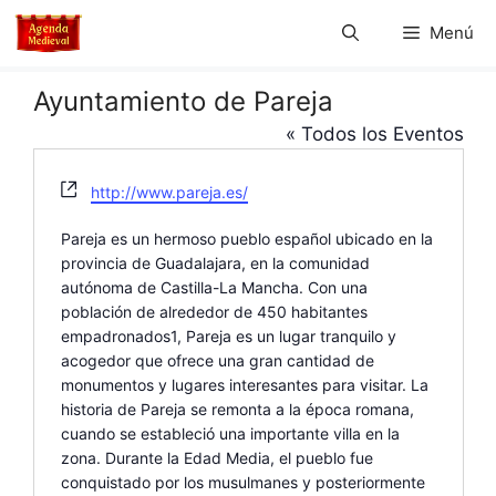
Saltar
Menú
al
contenido
Ayuntamiento de Pareja
« Todos los Eventos
W
http://www.pareja.es/
e
b
Pareja es un hermoso pueblo español ubicado en la
s
provincia de Guadalajara, en la comunidad
i
autónoma de Castilla-La Mancha. Con una
t
población de alrededor de 450 habitantes
e
empadronados1, Pareja es un lugar tranquilo y
acogedor que ofrece una gran cantidad de
monumentos y lugares interesantes para visitar. La
historia de Pareja se remonta a la época romana,
cuando se estableció una importante villa en la
zona. Durante la Edad Media, el pueblo fue
conquistado por los musulmanes y posteriormente