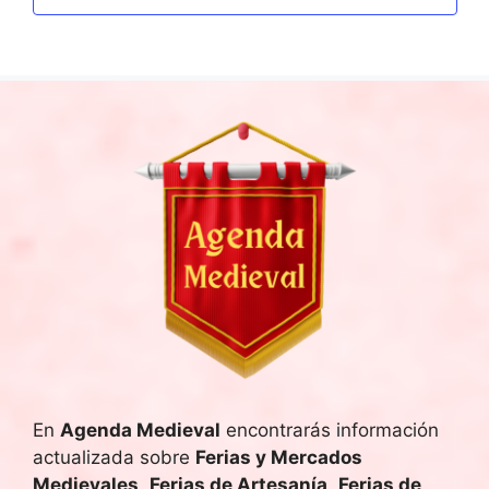
i
o
n
a
l
a
f
e
c
h
a
.
En
Agenda Medieval
encontrarás información
actualizada sobre
Ferias y Mercados
Medievales
,
Ferias de Artesanía
,
Ferias de