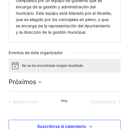
compuesto por un equipo de gobierno que se
encarga de la gestión y administración del
municipio. Este equipo está liderado por el Alcalde,
que es elegido por los concejales en pleno, y que
se encarga de la representación del Ayuntamiento
y la dirección de la gestión municipal.
Eventos de este organizador
No se ha encontrado ningún resultado.
A
v
i
Próximos
s
o
S
e
Eventos
Hoy
Eventos
anterior(es)
siguiente(s)
l
e
c
c
Suscribirse al calendario