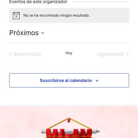
Eventos de este organizador
No se ha encontrado ningún resultado.
A
v
i
Próximos
s
o
S
e
Eventos
Hoy
Eventos
anterior(es)
siguiente(s)
l
e
c
c
Suscribirse al calendario
i
o
n
a
l
a
f