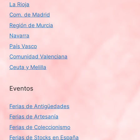
La Rioja
Com. de Madrid
Región de Murcia
Navarra
País Vasco
Comunidad Valenciana
Ceuta y Melilla
Eventos
Ferias de Antigüedades
Ferias de Artesanía
Ferias de Coleccionismo
Ferias de Stocks en España