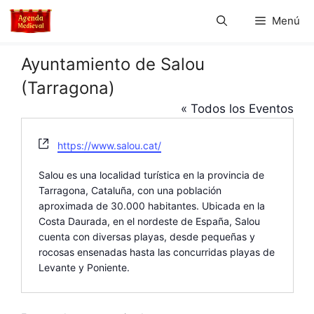
Saltar
Menú
al
contenido
Ayuntamiento de Salou
(Tarragona)
« Todos los Eventos
W
https://www.salou.cat/
e
b
Salou es una localidad turística en la provincia de
s
Tarragona, Cataluña, con una población
i
aproximada de 30.000 habitantes. Ubicada en la
t
Costa Daurada, en el nordeste de España, Salou
e
cuenta con diversas playas, desde pequeñas y
rocosas ensenadas hasta las concurridas playas de
Levante y Poniente.