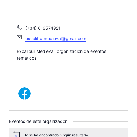
T
(+34) 619574921
e
E
excaliburmedieval@gmail.com
l
m
é
a
Excalibur Medieval, organización de eventos
f
i
temáticos.
o
l
n
o
Eventos de este organizador
No se ha encontrado ningún resultado.