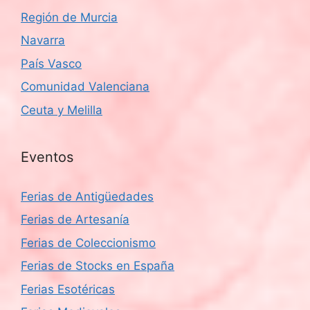
Región de Murcia
Navarra
País Vasco
Comunidad Valenciana
Ceuta y Melilla
Eventos
Ferias de Antigüedades
Ferias de Artesanía
Ferias de Coleccionismo
Ferias de Stocks en España
Ferias Esotéricas