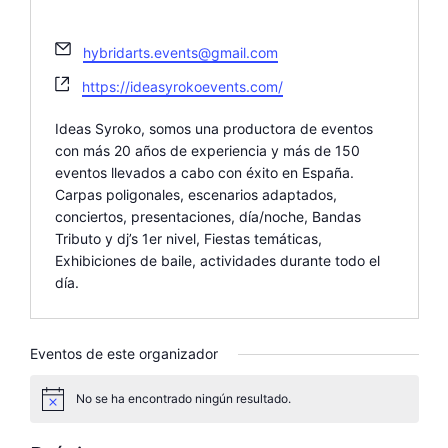
E
hybridarts.events@gmail.com
m
W
https://ideasyrokoevents.com/
a
e
i
b
Ideas Syroko, somos una productora de eventos
l
s
con más 20 años de experiencia y más de 150
i
eventos llevados a cabo con éxito en España.
t
Carpas poligonales, escenarios adaptados,
e
conciertos, presentaciones, día/noche, Bandas
Tributo y dj’s 1er nivel, Fiestas temáticas,
Exhibiciones de baile, actividades durante todo el
día.
Eventos de este organizador
No se ha encontrado ningún resultado.
A
v
i