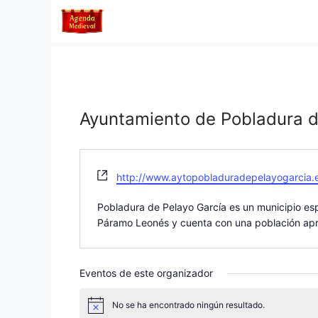
Saltar
al
contenido
Ayuntamiento de Pobladura d
W
http://www.aytopobladuradepelayogarcia.
e
b
Pobladura de Pelayo García es un municipio esp
s
Páramo Leonés y cuenta con una población ap
i
t
e
Eventos de este organizador
No se ha encontrado ningún resultado.
A