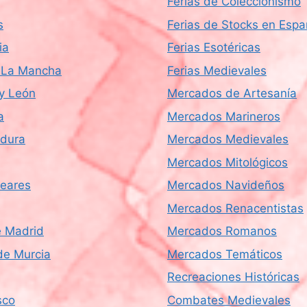
Ferias de Coleccionismo
s
Ferias de Stocks en Esp
ia
Ferias Esotéricas
a-La Mancha
Ferias Medievales
 y León
Mercados de Artesanía
a
Mercados Marineros
dura
Mercados Medievales
Mercados Mitológicos
leares
Mercados Navideños
Mercados Renacentistas
 Madrid
Mercados Romanos
de Murcia
Mercados Temáticos
Recreaciones Históricas
sco
Combates Medievales