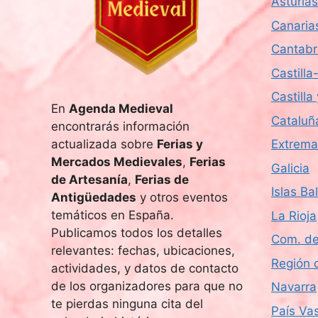
Asturias
a
Canaria
.
Cantabr
Castill
Castilla
En
Agenda Medieval
Cataluñ
encontrarás información
actualizada sobre
Ferias y
Extrema
Mercados Medievales
,
Ferias
Galicia
de Artesanía
,
Ferias de
Islas Ba
Antigüedades
y otros eventos
temáticos en España.
La Rioja
Publicamos todos los detalles
Com. de
relevantes: fechas, ubicaciones,
Región 
actividades, y datos de contacto
de los organizadores para que no
Navarra
te pierdas ninguna cita del
País Va