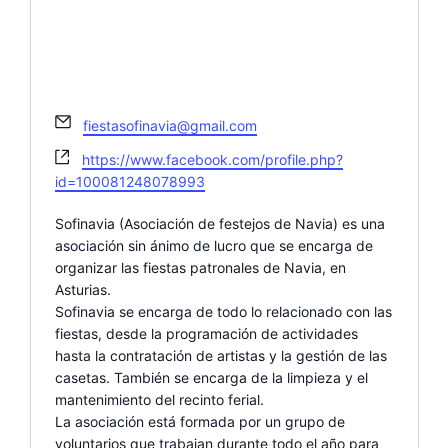
E
fiestasofinavia@gmail.com
m
W
https://www.facebook.com/profile.php?
a
e
id=100081248078993
i
b
l
s
Sofinavia (Asociación de festejos de Navia) es una
i
asociación sin ánimo de lucro que se encarga de
t
organizar las fiestas patronales de Navia, en
e
Asturias.
Sofinavia se encarga de todo lo relacionado con las
fiestas, desde la programación de actividades
hasta la contratación de artistas y la gestión de las
casetas. También se encarga de la limpieza y el
mantenimiento del recinto ferial.
La asociación está formada por un grupo de
voluntarios que trabajan durante todo el año para