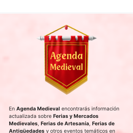
o
n
a
l
a
f
e
c
h
a
.
En
Agenda Medieval
encontrarás información
actualizada sobre
Ferias y Mercados
Medievales
,
Ferias de Artesanía
,
Ferias de
Antigüedades
y otros eventos temáticos en