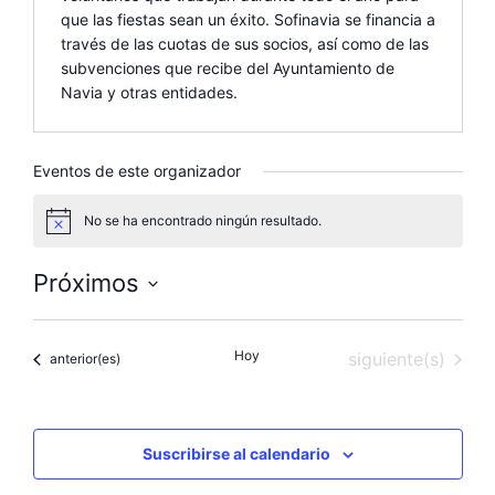
que las fiestas sean un éxito. Sofinavia se financia a
través de las cuotas de sus socios, así como de las
subvenciones que recibe del Ayuntamiento de
Navia y otras entidades.
Eventos de este organizador
No se ha encontrado ningún resultado.
A
v
i
Próximos
s
o
S
e
Hoy
Eventos
siguiente(s)
Eventos
anterior(es)
l
e
c
c
Suscribirse al calendario
i