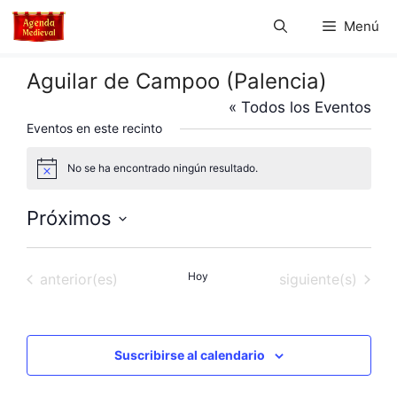
Saltar
Menú
al
contenido
Aguilar de Campoo (Palencia)
« Todos los Eventos
Eventos en este recinto
No se ha encontrado ningún resultado.
A
v
i
Próximos
s
o
S
e
Eventos
Hoy
Eventos
anterior(es)
siguiente(s)
l
e
c
c
Suscribirse al calendario
i