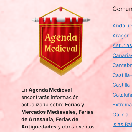
l
Comun
a
f
Andaluc
e
c
Aragón
h
Asturias
a
Canaria
.
Cantabr
Castill
Castilla
En
Agenda Medieval
Cataluñ
encontrarás información
actualizada sobre
Ferias y
Extrema
Mercados Medievales
,
Ferias
Galicia
de Artesanía
,
Ferias de
Islas Ba
Antigüedades
y otros eventos