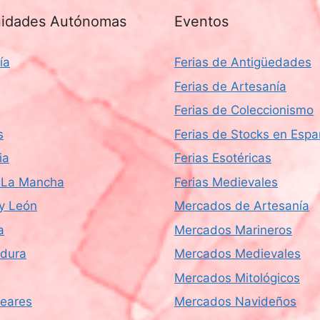
idades Autónomas
Eventos
ía
Ferias de Antigüedades
Ferias de Artesanía
Ferias de Coleccionismo
s
Ferias de Stocks en Esp
ia
Ferias Esotéricas
a-La Mancha
Ferias Medievales
 y León
Mercados de Artesanía
a
Mercados Marineros
dura
Mercados Medievales
Mercados Mitológicos
leares
Mercados Navideños