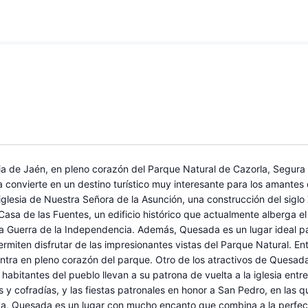
ia de Jaén, en pleno corazón del Parque Natural de Cazorla, Segura 
a convierte en un destino turístico muy interesante para los amantes de
iglesia de Nuestra Señora de la Asunción, una construcción del siglo
Casa de las Fuentes, un edificio histórico que actualmente alberga 
la Guerra de la Independencia. Además, Quesada es un lugar ideal pa
iten disfrutar de las impresionantes vistas del Parque Natural. En
entra en pleno corazón del parque. Otro de los atractivos de Quesada 
os habitantes del pueblo llevan a su patrona de vuelta a la iglesia ent
y cofradías, y las fiestas patronales en honor a San Pedro, en las
iva, Quesada es un lugar con mucho encanto que combina a la perfecci