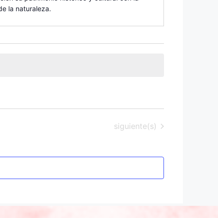
e la naturaleza.
Eventos
siguiente(s)