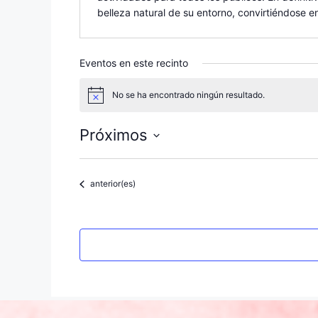
belleza natural de su entorno, convirtiéndose e
Eventos en este recinto
No se ha encontrado ningún resultado.
A
v
i
Próximos
s
o
S
e
Eventos
anterior(es)
l
e
c
c
i
o
n
a