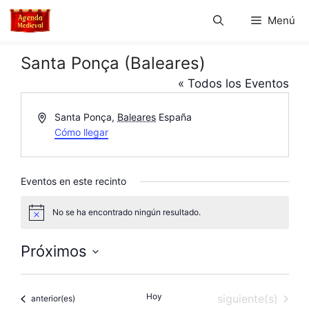
Saltar
Menú
al
contenido
Santa Ponça (Baleares)
« Todos los Eventos
D
Santa Ponça
,
Baleares
España
i
Cómo llegar
r
e
c
Eventos en este recinto
c
i
No se ha encontrado ningún resultado.
A
ó
v
n
i
Próximos
s
o
S
e
Hoy
Eventos
siguiente(s)
Eventos
anterior(es)
l