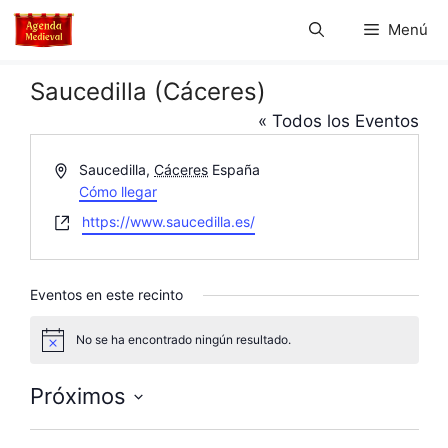
Saltar
Menú
al
contenido
Saucedilla (Cáceres)
« Todos los Eventos
D
Saucedilla
,
Cáceres
España
i
Cómo llegar
r
W
https://www.saucedilla.es/
e
e
c
b
c
s
Eventos en este recinto
i
i
ó
t
No se ha encontrado ningún resultado.
n
A
e
v
i
Próximos
s
o
S