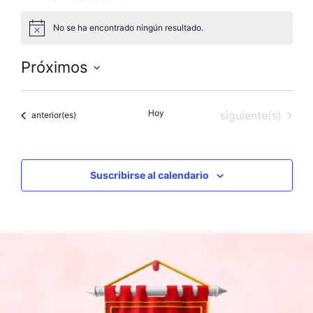
No se ha encontrado ningún resultado.
A
v
i
Próximos
s
o
S
e
Hoy
Eventos
siguiente(s)
Eventos
anterior(es)
l
e
c
c
Suscribirse al calendario
i
o
n
a
l
a
f