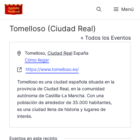
Saltar
Menú
al
contenido
Tomelloso (Ciudad Real)
« Todos los Eventos
D
Tomelloso
,
Ciudad Real
España
i
Cómo llegar
r
W
https://www.tomelloso.es/
e
e
c
Tomelloso es una ciudad española situada en la
b
c
provincia de Ciudad Real, en la comunidad
s
i
autónoma de Castilla-La Mancha. Con una
i
ó
población de alrededor de 35.000 habitantes,
t
n
es una ciudad llena de historia y lugares de
e
interés.
Eventos en este recinto