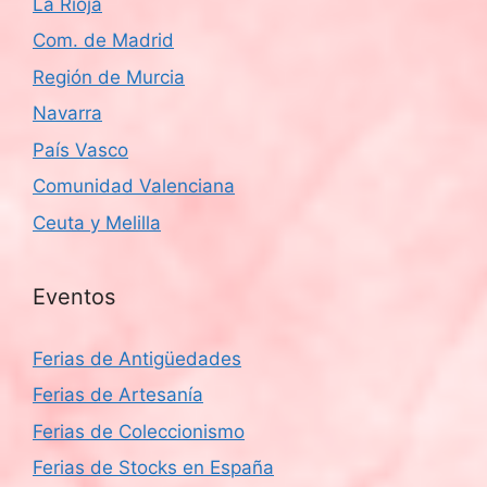
La Rioja
Com. de Madrid
Región de Murcia
Navarra
País Vasco
Comunidad Valenciana
Ceuta y Melilla
Eventos
Ferias de Antigüedades
Ferias de Artesanía
Ferias de Coleccionismo
Ferias de Stocks en España