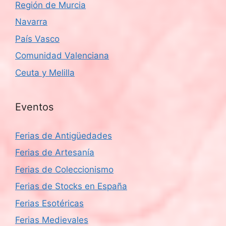
Región de Murcia
Navarra
País Vasco
Comunidad Valenciana
Ceuta y Melilla
Eventos
Ferias de Antigüedades
Ferias de Artesanía
Ferias de Coleccionismo
Ferias de Stocks en España
Ferias Esotéricas
Ferias Medievales