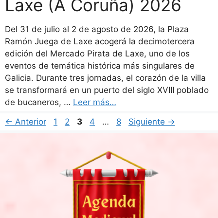
Laxe (A Coruña) 2026
Del 31 de julio al 2 de agosto de 2026, la Plaza
Ramón Juega de Laxe acogerá la decimotercera
edición del Mercado Pirata de Laxe, uno de los
eventos de temática histórica más singulares de
Galicia. Durante tres jornadas, el corazón de la villa
se transformará en un puerto del siglo XVIII poblado
de bucaneros, …
Leer más…
Página
Página
Página
Página
Página
←
Anterior
1
2
3
4
…
8
Siguiente
→