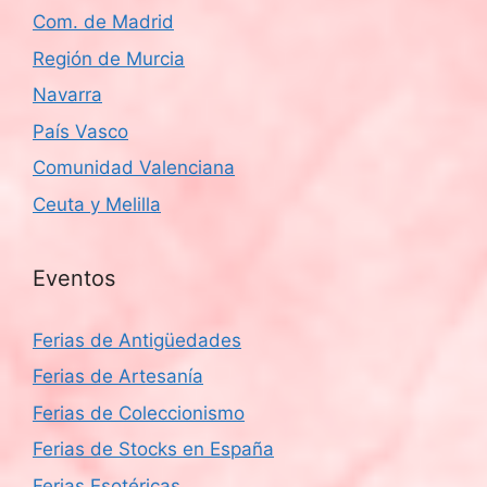
Com. de Madrid
Región de Murcia
Navarra
País Vasco
Comunidad Valenciana
Ceuta y Melilla
Eventos
Ferias de Antigüedades
Ferias de Artesanía
Ferias de Coleccionismo
Ferias de Stocks en España
Ferias Esotéricas