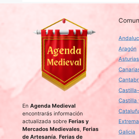
Comun
Andaluc
Aragón
Asturias
Canaria
Cantabr
Castill
Castilla
En
Agenda Medieval
Cataluñ
encontrarás información
actualizada sobre
Ferias y
Extrema
Mercados Medievales
,
Ferias
Galicia
de Artesanía
,
Ferias de