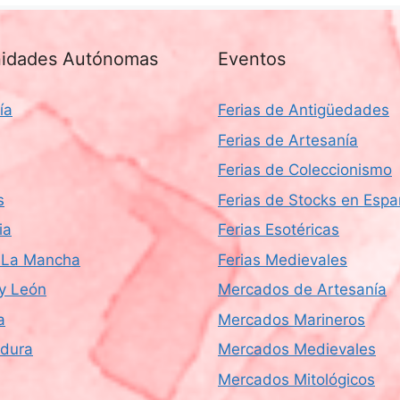
idades Autónomas
Eventos
ía
Ferias de Antigüedades
Ferias de Artesanía
Ferias de Coleccionismo
s
Ferias de Stocks en Esp
ia
Ferias Esotéricas
a-La Mancha
Ferias Medievales
 y León
Mercados de Artesanía
a
Mercados Marineros
dura
Mercados Medievales
Mercados Mitológicos