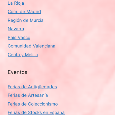
La Rioja
Com. de Madrid
Región de Murcia
Navarra
País Vasco
Comunidad Valenciana
Ceuta y Melilla
Eventos
Ferias de Antigüedades
Ferias de Artesanía
Ferias de Coleccionismo
Ferias de Stocks en España